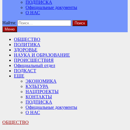
ПОДПИСКА
Официальные документы
О НАС
Найти:
Меню
ОБЩЕСТВО
ПОЛИТИКА
ЗДОРОВЬЕ
НАУКА И ОБРАЗОВАНИЕ
ПРОИСШЕСТВИЯ
Официальный отдел
ПОДКАСТ
ЕЩЕ
ЭКОНОМИКА
КУЛЬТУРА
НАЦПРОЕКТЫ
КОНТАКТЫ
ПОДПИСКА
Официальные документы
О НАС
ОБЩЕСТВО