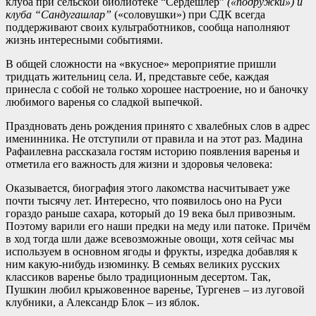
клуба при сельской библиотеке “Сердешлер”
(«подружки») и
клуба “Сандугашлар”
(«соловушки») при СДК всегда
поддерживают своих культработников, сообща наполняют
жизнь интересными событиями.
В общей сложности на «вкусное» мероприятие пришли
тридцать жительниц села. И, представьте себе, каждая
принесла с собой не только хорошее настроение, но и баночку
любимого варенья со сладкой выпечкой.
Праздновать день рождения принято с хвалебных слов в адрес
именинника. Не отступили от правила и на этот раз. Мадина
Рафаилевна рассказала гостям историю появления варенья и
отметила его важность для жизни и здоровья человека:
Оказывается, биография этого лакомства насчитывает уже
почти тысячу лет. Интересно, что появилось оно на Руси
гораздо раньше сахара, который до 19 века был привозным.
Поэтому варили его наши предки на меду или патоке. Причём
в ход тогда шли даже всевозможные овощи, хотя сейчас мы
используем в основном ягоды и фрукты, изредка добавляя к
ним какую-нибудь изюминку. В семьях великих русских
классиков варенье было традиционным десертом. Так,
Пушкин любил крыжовенное варенье, Тургенев – из луговой
клубники, а Александр Блок – из яблок.