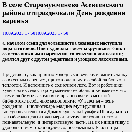
В селе Старомукменево Асекеевского
района отпраздновали День рождения
варенья
18.09.2023 17:58
18.09.2023 17:58
С началом осени для большинства хозяюшек наступила
пора заготовок. Они с удовольствием закручивают банки
со всевозможными вареньями, соленьями и компотами;
делятся друг с другом рецептами и угощают лакомствами.
Представьте, как приятно холодными вечерами выпить чайку
со вкусным вареньем, приготовленным с особой любовью и
теплотой. И вспомнить о солнечном лете. Вот и работники
культуры из села Старомукменево не обошли вниманием это
всеми любимое лакомство и организовали в местной
библиотеке необычное мероприятие «У варенья – день
рождения». Библиотекарь Мадина Мусифуллина и
заведующая сельским Домом культуры Гульфия Шаймуратова
разработали целый план мероприятия, включив в него и
познавательную, и интерактивную части. На их инициативу с
удовольствием откликнулись односельчанки. Участницы