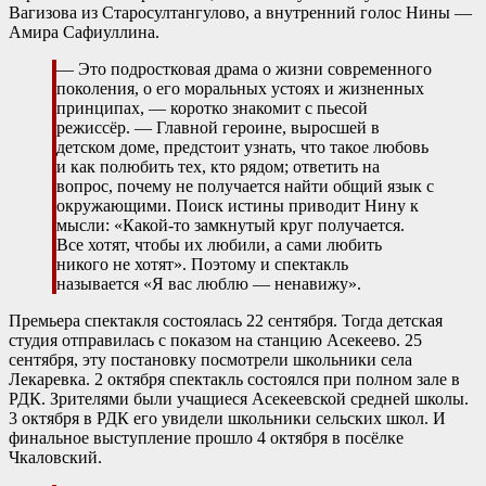
Вагизова из Старосултангулово, а внутренний голос Нины —
Амира Сафиуллина.
— Это подростковая драма о жизни современного
поколения, о его моральных устоях и жизненных
принципах, — коротко знакомит с пьесой
режиссёр. — Главной героине, выросшей в
детском доме, предстоит узнать, что такое любовь
и как полюбить тех, кто рядом; ответить на
вопрос, почему не получается найти общий язык с
окружающими. Поиск истины приводит Нину к
мысли: «Какой-то замкнутый круг получается.
Все хотят, чтобы их любили, а сами любить
никого не хотят». Поэтому и спектакль
называется «Я вас люблю — ненавижу».
Премьера спектакля состоялась 22 сентября. Тогда детская
студия отправилась с показом на станцию Асекеево. 25
сентября, эту постановку посмотрели школьники села
Лекаревка. 2 октября спектакль состоялся при полном зале в
РДК. Зрителями были учащиеся Асекеевской средней школы.
3 октября в РДК его увидели школьники сельских школ. И
финальное выступление прошло 4 октября в посёлке
Чкаловский.