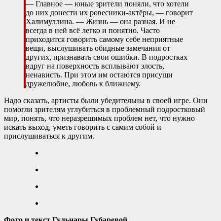
— Главное — юные зрители поняли, что хотели
до них донести их ровесники-актёры, — говорит
Халимуллина. — Жизнь — она разная. И не
всегда в ней всё легко и понятно. Часто
приходится говорить самому себе неприятные
вещи, выслушивать обидные замечания от
других, признавать свои ошибки. В подростках
вдруг на поверхность всплывают злость,
ненависть. При этом им остаются присущи
дружелюбие, любовь к ближнему.
Надо сказать, артисты были убедительны в своей игре. Они
помогли зрителям углубиться в проблемный подростковый
мир, понять, что неразрешимых проблем нет, что нужно
искать выход, уметь говорить с самим собой и
прислушиваться к другим.
Фото и текст Гульнары Губаревой