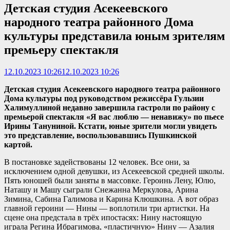
Детская студия Асекеевского
народного театра районного Дома
культуры представила юным зрителям
премьеру спектакля
12.10.2023 10:26
12.10.2023 10:26
Детская студия Асекеевского народного театра районного
Дома культуры под руководством режиссёра Гульзии
Халимуллиной недавно завершила гастроли по району с
премьерой спектакля «Я вас люблю — ненавижу» по пьесе
Ирины Тануниной. Кстати, юные зрители могли увидеть
это представление, воспользовавшись Пушкинской
картой.
В постановке задействованы 12 человек. Все они, за
исключением одной девушки, из Асекеевской средней школы.
Пять юношей были заняты в массовке. Героинь Лену, Юлю,
Наташу и Машу сыграли Снежанна Меркулова, Арина
Зимина, Сабина Галимова и Карина Клюшкина. А вот образ
главной героини — Нины — воплотили три артистки. На
сцене она предстала в трёх ипостасях: Нину настоящую
играла Регина Ибрагимова, «пластичную» Нину — Азалия