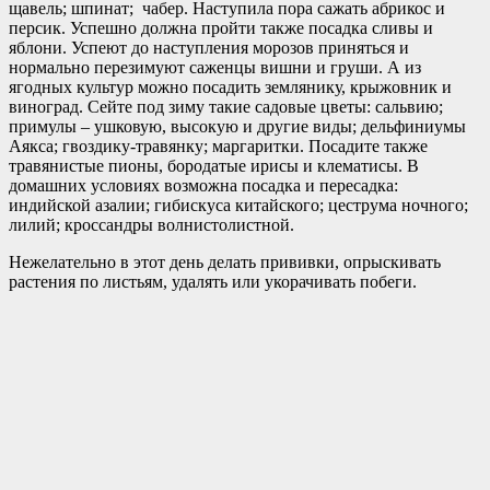
щавель; шпинат; чабер. Наступила пора сажать абрикос и
персик. Успешно должна пройти также посадка сливы и
яблони. Успеют до наступления морозов приняться и
нормально перезимуют саженцы вишни и груши. А из
ягодных культур можно посадить землянику, крыжовник и
виноград. Сейте под зиму такие садовые цветы: сальвию;
примулы – ушковую, высокую и другие виды; дельфиниумы
Аякса; гвоздику-травянку; маргаритки. Посадите также
травянистые пионы, бородатые ирисы и клематисы. В
домашних условиях возможна посадка и пересадка:
индийской азалии; гибискуса китайского; цеструма ночного;
лилий; кроссандры волнистолистной.
Нежелательно в этот день делать прививки, опрыскивать
растения по листьям, удалять или укорачивать побеги.