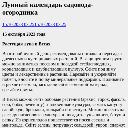
Лунный календарь садовода-
огородника
15.10.2023 03:25
15.10.2023 03:25
15 октября 2023 года
Растущая луна в Весах
Во второй лунный день рекомендованы посадка и пересадка
древесных и кустарниковых растений. В защищенном грунте
можно заниматься посевом и посадкой стеблеплодных,
корнеплодных и клубнеплодных культур. Сейте под зиму
цветы и лекарственные растения. Нарезайте и укореняйте
побеги, вносите в почву минеральные подкормки. Поливайте
и рыхлите землю, заготавливайте семенной материал,
срезайте цветы.
В Весах можно сеять бобовые растения (арахис, горох, фасоль,
сою, бобы, чечевицу) и тыквенные культуры, сажать капусту
савойскую, брокколи, кольраби и цветную. Можно посеять на
рассаду пасленовые культуры и посадить лук – шнитт, батун и
репку. Из корнеплодов приветствуется посев свеклы и
мангольда. Сейте зелень: петрушку; сельдерей; укроп; спаржу;