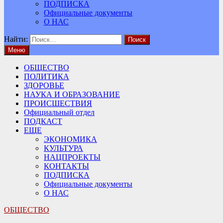
ПОДПИСКА
Официальные документы
О НАС
Найти:
Меню
ОБЩЕСТВО
ПОЛИТИКА
ЗДОРОВЬЕ
НАУКА И ОБРАЗОВАНИЕ
ПРОИСШЕСТВИЯ
Официальный отдел
ПОДКАСТ
ЕЩЕ
ЭКОНОМИКА
КУЛЬТУРА
НАЦПРОЕКТЫ
КОНТАКТЫ
ПОДПИСКА
Официальные документы
О НАС
ОБЩЕСТВО