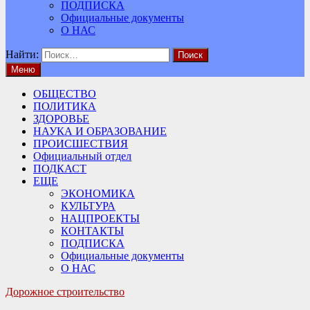
ПОДПИСКА
Официальные документы
О НАС
Найти:
Меню
ОБЩЕСТВО
ПОЛИТИКА
ЗДОРОВЬЕ
НАУКА И ОБРАЗОВАНИЕ
ПРОИСШЕСТВИЯ
Официальный отдел
ПОДКАСТ
ЕЩЕ
ЭКОНОМИКА
КУЛЬТУРА
НАЦПРОЕКТЫ
КОНТАКТЫ
ПОДПИСКА
Официальные документы
О НАС
Дорожное строительство