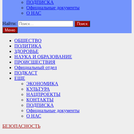
ПОДПИСКА
Официальные документы
О НАС
Найти:
Меню
ОБЩЕСТВО
ПОЛИТИКА
ЗДОРОВЬЕ
НАУКА И ОБРАЗОВАНИЕ
ПРОИСШЕСТВИЯ
Официальный отдел
ПОДКАСТ
ЕЩЕ
ЭКОНОМИКА
КУЛЬТУРА
НАЦПРОЕКТЫ
КОНТАКТЫ
ПОДПИСКА
Официальные документы
О НАС
БЕЗОПАСНОСТЬ